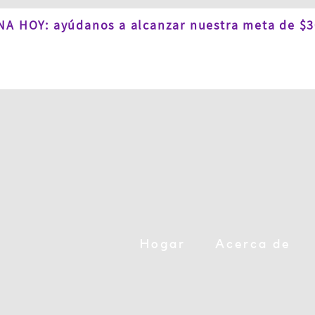
A HOY: ayúdanos a alcanzar nuestra meta de $3
Hogar
Acerca de