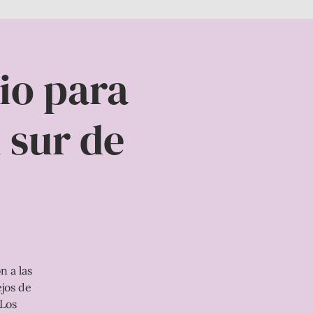
io para
l sur de
n a las
jos de
 Los