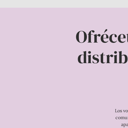
Ofréce
distrib
Los vo
comun
apa