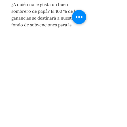
¿A quién no le gusta un buen
sombrero de papá? El 100 % de las
ganancias se destinará a nuestro
fondo de subvenciones para la
comunidad.
Tienes la opción de seleccionar el
color de tu gorra para que se
adapte a tu estilo. El logotipo
blanco de Collective 365 está
bordado en la gorra para
garantizar que dure muchos años.
Nos hemos asociado con
Godmama Wear para ofrecer este
sombrero. Tu compra de
sombrero se enviará
directamente desde Godmama
Wear, una pequeña empresa
propiedad de una mujer negra
con sede en Virginia. Se estima